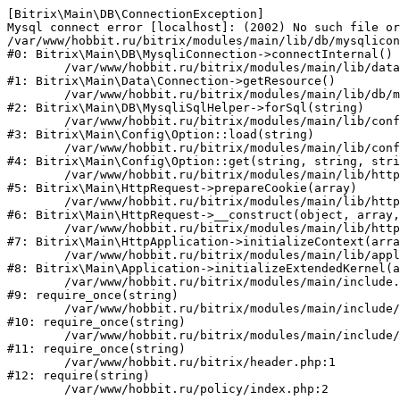
[Bitrix\Main\DB\ConnectionException] 

Mysql connect error [localhost]: (2002) No such file or
/var/www/hobbit.ru/bitrix/modules/main/lib/db/mysqlicon
#0: Bitrix\Main\DB\MysqliConnection->connectInternal()

	/var/www/hobbit.ru/bitrix/modules/main/lib/data/connection.php:53

#1: Bitrix\Main\Data\Connection->getResource()

	/var/www/hobbit.ru/bitrix/modules/main/lib/db/mysqlisqlhelper.php:21

#2: Bitrix\Main\DB\MysqliSqlHelper->forSql(string)

	/var/www/hobbit.ru/bitrix/modules/main/lib/config/option.php:193

#3: Bitrix\Main\Config\Option::load(string)

	/var/www/hobbit.ru/bitrix/modules/main/lib/config/option.php:38

#4: Bitrix\Main\Config\Option::get(string, string, stri
	/var/www/hobbit.ru/bitrix/modules/main/lib/httprequest.php:394

#5: Bitrix\Main\HttpRequest->prepareCookie(array)

	/var/www/hobbit.ru/bitrix/modules/main/lib/httprequest.php:71

#6: Bitrix\Main\HttpRequest->__construct(object, array,
	/var/www/hobbit.ru/bitrix/modules/main/lib/httpapplication.php:48

#7: Bitrix\Main\HttpApplication->initializeContext(arra
	/var/www/hobbit.ru/bitrix/modules/main/lib/application.php:122

#8: Bitrix\Main\Application->initializeExtendedKernel(a
	/var/www/hobbit.ru/bitrix/modules/main/include.php:22

#9: require_once(string)

	/var/www/hobbit.ru/bitrix/modules/main/include/prolog_before.php:14

#10: require_once(string)

	/var/www/hobbit.ru/bitrix/modules/main/include/prolog.php:10

#11: require_once(string)

	/var/www/hobbit.ru/bitrix/header.php:1

#12: require(string)
