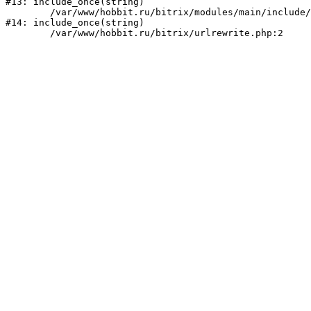
#13: include_once(string)

	/var/www/hobbit.ru/bitrix/modules/main/include/urlrewrite.php:159

#14: include_once(string)
