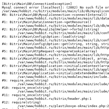
[Bitrix\Main\DB\ConnectionException] 

Mysql connect error [localhost]: (2002) No such file or
/var/www/hobbit.ru/bitrix/modules/main/lib/db/mysqlicon
#0: Bitrix\Main\DB\MysqliConnection->connectInternal()

	/var/www/hobbit.ru/bitrix/modules/main/lib/data/connection.php:53

#1: Bitrix\Main\Data\Connection->getResource()

	/var/www/hobbit.ru/bitrix/modules/main/lib/db/mysqlisqlhelper.php:21

#2: Bitrix\Main\DB\MysqliSqlHelper->forSql(string)

	/var/www/hobbit.ru/bitrix/modules/main/lib/config/option.php:193

#3: Bitrix\Main\Config\Option::load(string)

	/var/www/hobbit.ru/bitrix/modules/main/lib/config/option.php:38

#4: Bitrix\Main\Config\Option::get(string, string, stri
	/var/www/hobbit.ru/bitrix/modules/main/lib/httprequest.php:394

#5: Bitrix\Main\HttpRequest->prepareCookie(array)

	/var/www/hobbit.ru/bitrix/modules/main/lib/httprequest.php:71

#6: Bitrix\Main\HttpRequest->__construct(object, array,
	/var/www/hobbit.ru/bitrix/modules/main/lib/httpapplication.php:48

#7: Bitrix\Main\HttpApplication->initializeContext(arra
	/var/www/hobbit.ru/bitrix/modules/main/lib/application.php:122

#8: Bitrix\Main\Application->initializeExtendedKernel(a
	/var/www/hobbit.ru/bitrix/modules/main/include.php:22

#9: require_once(string)

	/var/www/hobbit.ru/bitrix/modules/main/include/prolog_before.php:14

#10: require_once(string)

	/var/www/hobbit.ru/bitrix/modules/main/include/prolog.php:10

#11: require_once(string)

	/var/www/hobbit.ru/bitrix/header.php:1

#12: require(string)

	/var/www/hobbit.ru/plastikovye-okna/index.php:2
