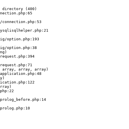
 directory (400)

nection.php:65

ng)

 array, array, array)

y)

rray)
