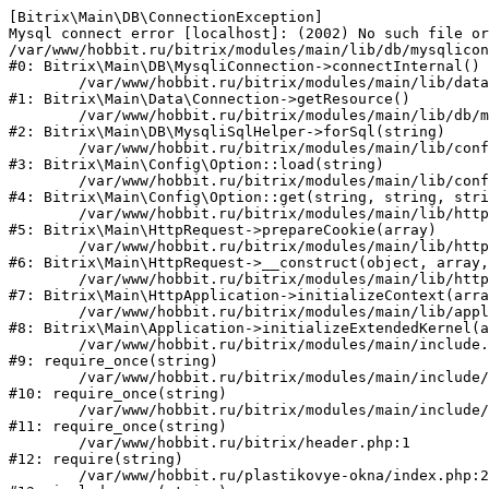
[Bitrix\Main\DB\ConnectionException] 

Mysql connect error [localhost]: (2002) No such file or
/var/www/hobbit.ru/bitrix/modules/main/lib/db/mysqlicon
#0: Bitrix\Main\DB\MysqliConnection->connectInternal()

	/var/www/hobbit.ru/bitrix/modules/main/lib/data/connection.php:53

#1: Bitrix\Main\Data\Connection->getResource()

	/var/www/hobbit.ru/bitrix/modules/main/lib/db/mysqlisqlhelper.php:21

#2: Bitrix\Main\DB\MysqliSqlHelper->forSql(string)

	/var/www/hobbit.ru/bitrix/modules/main/lib/config/option.php:193

#3: Bitrix\Main\Config\Option::load(string)

	/var/www/hobbit.ru/bitrix/modules/main/lib/config/option.php:38

#4: Bitrix\Main\Config\Option::get(string, string, stri
	/var/www/hobbit.ru/bitrix/modules/main/lib/httprequest.php:394

#5: Bitrix\Main\HttpRequest->prepareCookie(array)

	/var/www/hobbit.ru/bitrix/modules/main/lib/httprequest.php:71

#6: Bitrix\Main\HttpRequest->__construct(object, array,
	/var/www/hobbit.ru/bitrix/modules/main/lib/httpapplication.php:48

#7: Bitrix\Main\HttpApplication->initializeContext(arra
	/var/www/hobbit.ru/bitrix/modules/main/lib/application.php:122

#8: Bitrix\Main\Application->initializeExtendedKernel(a
	/var/www/hobbit.ru/bitrix/modules/main/include.php:22

#9: require_once(string)

	/var/www/hobbit.ru/bitrix/modules/main/include/prolog_before.php:14

#10: require_once(string)

	/var/www/hobbit.ru/bitrix/modules/main/include/prolog.php:10

#11: require_once(string)

	/var/www/hobbit.ru/bitrix/header.php:1

#12: require(string)

	/var/www/hobbit.ru/plastikovye-okna/index.php:2
