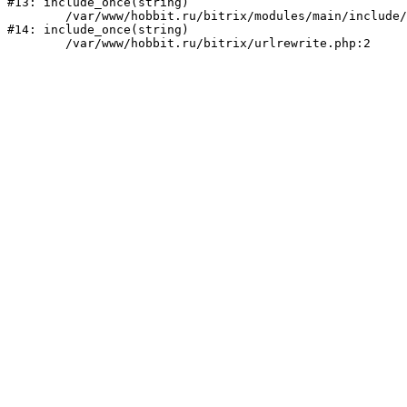
#13: include_once(string)

	/var/www/hobbit.ru/bitrix/modules/main/include/urlrewrite.php:159

#14: include_once(string)
