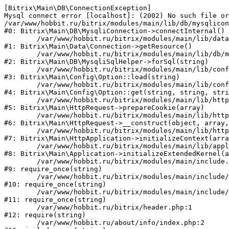
[Bitrix\Main\DB\ConnectionException] 

Mysql connect error [localhost]: (2002) No such file or
/var/www/hobbit.ru/bitrix/modules/main/lib/db/mysqlicon
#0: Bitrix\Main\DB\MysqliConnection->connectInternal()

	/var/www/hobbit.ru/bitrix/modules/main/lib/data/connection.php:53

#1: Bitrix\Main\Data\Connection->getResource()

	/var/www/hobbit.ru/bitrix/modules/main/lib/db/mysqlisqlhelper.php:21

#2: Bitrix\Main\DB\MysqliSqlHelper->forSql(string)

	/var/www/hobbit.ru/bitrix/modules/main/lib/config/option.php:193

#3: Bitrix\Main\Config\Option::load(string)

	/var/www/hobbit.ru/bitrix/modules/main/lib/config/option.php:38

#4: Bitrix\Main\Config\Option::get(string, string, stri
	/var/www/hobbit.ru/bitrix/modules/main/lib/httprequest.php:394

#5: Bitrix\Main\HttpRequest->prepareCookie(array)

	/var/www/hobbit.ru/bitrix/modules/main/lib/httprequest.php:71

#6: Bitrix\Main\HttpRequest->__construct(object, array,
	/var/www/hobbit.ru/bitrix/modules/main/lib/httpapplication.php:48

#7: Bitrix\Main\HttpApplication->initializeContext(arra
	/var/www/hobbit.ru/bitrix/modules/main/lib/application.php:122

#8: Bitrix\Main\Application->initializeExtendedKernel(a
	/var/www/hobbit.ru/bitrix/modules/main/include.php:22

#9: require_once(string)

	/var/www/hobbit.ru/bitrix/modules/main/include/prolog_before.php:14

#10: require_once(string)

	/var/www/hobbit.ru/bitrix/modules/main/include/prolog.php:10

#11: require_once(string)

	/var/www/hobbit.ru/bitrix/header.php:1

#12: require(string)

	/var/www/hobbit.ru/about/info/index.php:2
