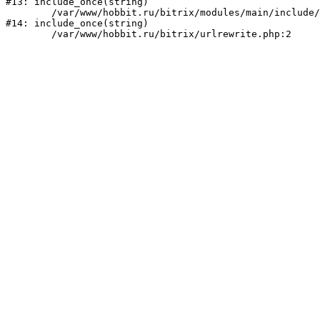
#13: include_once(string)

	/var/www/hobbit.ru/bitrix/modules/main/include/urlrewrite.php:159

#14: include_once(string)
