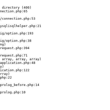
 directory (400)

nection.php:65

ng)

 array, array, array)

y)

rray)
